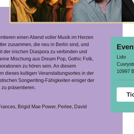
eren einen Abend voller Musik im Herzen
tler zusammen, die neu in Berlin sind, und
Even
it der irischen Diaspora zu verbinden und
Lido
d eine Mischung aus Dream Pop, Gothic Folk,
Cuvrystr
orationen zu hören sein. An diesem
10997 B
n dieses kultigen Veranstaltungsortes in der
stischen Songwriting-Fähigkeiten einiger der
 zu präsentieren.
Ti
Frances, Brigid Mae Power, Perlee, David