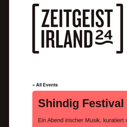
Skip to main content
« All Events
Shindig Festival
Ein Abend irischer Musik, kuratiert