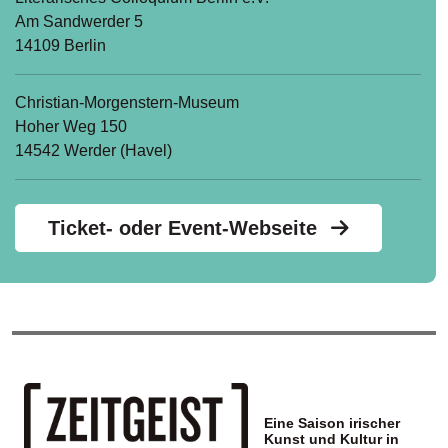
Am Sandwerder 5
14109 Berlin
Christian-Morgenstern-Museum
Hoher Weg 150
14542 Werder (Havel)
Ticket- oder Event-Webseite
Eine Saison irischer
Kunst und Kultur in