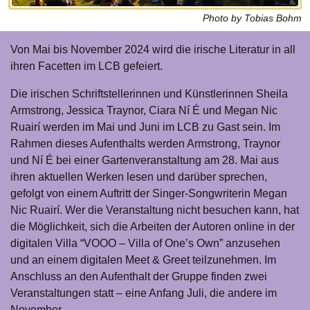
Photo by Tobias Bohm
Von Mai bis November 2024 wird die irische Literatur in all
ihren Facetten im LCB gefeiert.
Die irischen Schriftstellerinnen und Künstlerinnen Sheila
Armstrong, Jessica Traynor, Ciara Ní É und Megan Nic
Ruairí werden im Mai und Juni im LCB zu Gast sein. Im
Rahmen dieses Aufenthalts werden Armstrong, Traynor
und Ní É bei einer Gartenveranstaltung am 28. Mai aus
ihren aktuellen Werken lesen und darüber sprechen,
gefolgt von einem Auftritt der Singer-Songwriterin Megan
Nic Ruairí. Wer die Veranstaltung nicht besuchen kann, hat
die Möglichkeit, sich die Arbeiten der Autoren online in der
digitalen Villa “VOOO – Villa of One’s Own” anzusehen
und an einem digitalen Meet & Greet teilzunehmen. Im
Anschluss an den Aufenthalt der Gruppe finden zwei
Veranstaltungen statt – eine Anfang Juli, die andere im
November.